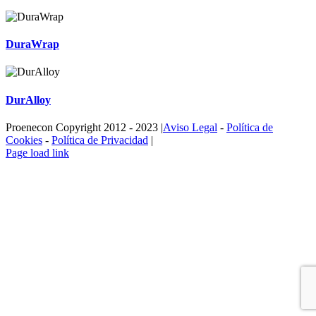
DuraWrap
DurAlloy
Proenecon Copyright 2012 - 2023 |
Aviso Legal
-
Política de
Cookies
-
Política de Privacidad
|
LinkedIn
Page load link
Ir
a
Arriba