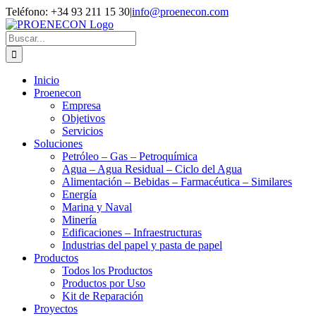
Saltar
LinkedIn
Teléfono: +34 93 211 15 30
|
info@proenecon.com
al
contenido
Buscar:
Inicio
Proenecon
Empresa
Objetivos
Servicios
Soluciones
Petróleo – Gas – Petroquímica
Agua – Agua Residual – Ciclo del Agua
Alimentación – Bebidas – Farmacéutica – Similares
Energía
Marina y Naval
Minería
Edificaciones – Infraestructuras
Industrias del papel y pasta de papel
Productos
Todos los Productos
Productos por Uso
Kit de Reparación
Proyectos